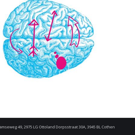
amseweg 49, 2975 LG Ottoland Dorpsstraat 30A, 3945 BL Cothen