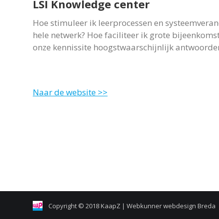
LSI Knowledge center
Hoe stimuleer ik leerprocessen en systeemvera
hele netwerk? Hoe faciliteer ik grote bijeenkoms
onze kennissite hoogstwaarschijnlijk antwoord
Naar de website >>
Copyright © 2018 KaapZ |
Webkunner webdesign Breda