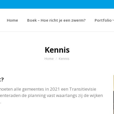
Boek – Hoe richt je een zwerm?
Portfolio
Over o
Home
Boek – Hoe richt je een zwerm?
Portfolio
Kennis
Je bent hier:
Home
Kennis
t?
oeten alle gemeentes in 2021 een Transitievisie
enteraden de planning vast waarlangs zij de wijken
.