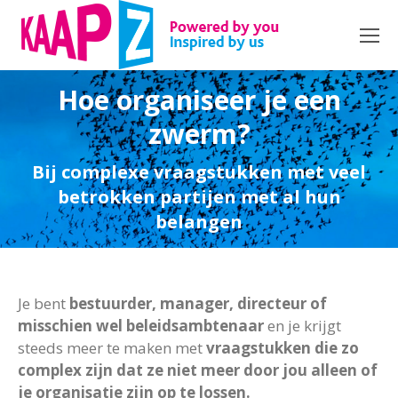
Hoe organiseer je een
zwerm?
Bij complexe vraagstukken met veel
betrokken partijen met al hun
belangen
Je bent
bestuurder, manager, directeur of
misschien wel beleidsambtenaar
en je krijgt
steeds meer te maken met
vraagstukken die zo
complex zijn dat ze niet meer door jou alleen of
je organisatie zijn op te lossen.